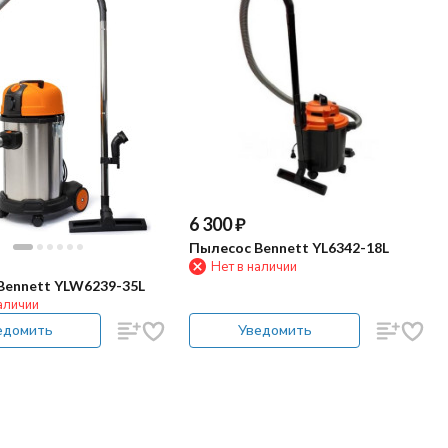
6 300
₽
Пылесос Bennett YL6342-18L
Нет в наличии
Bennett YLW6239-35L
аличии
едомить
Уведомить