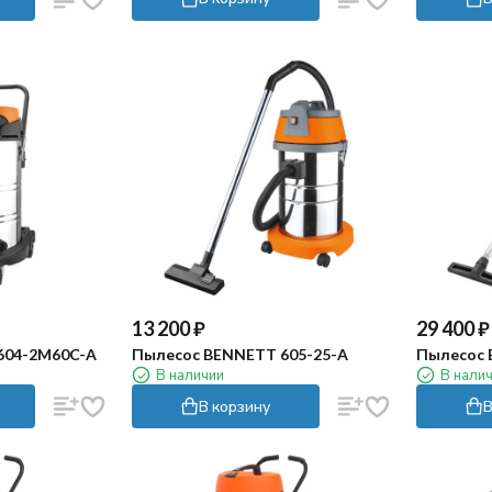
13 200
₽
29 400
₽
604-2M60C-A
Пылесос BENNETT 605-25-A
Пылесос 
В наличии
В нали
В корзину
В