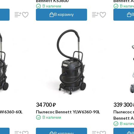
Bennett KS3600
Bennett A
В наличии
В нали
авт.очист
В корзину
В
34 700
₽
339 300
LW6360-60L
Пылесос Bennett YLW6360-90L
Пылесос
В наличии
Bennett A
В нали
В корзину
В