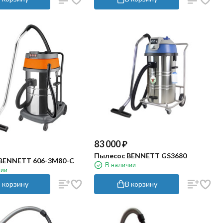
83 000
₽
Пылесос BENNETT GS3680
BENNETT 606-3M80-C
В наличии
чии
 корзину
В корзину