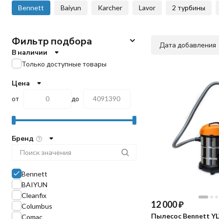
Bennett
Baiyun
Karcher
Lavor
2 турбины
Фильтр подбора
Дата добавления
В наличии
Только доступные товары
Цена
от
до
Бренд
Bennett
BAIYUN
Cleanfix
12 000
₽
Columbus
Пылесос Bennett Y
Comac