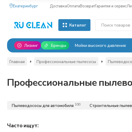
Екатеринбург
Доставка
Оплата
Возврат
Гарантия и сервис
Ли
Каталог
Лизинг
Бренды
Мойки высокого давления
Главная
Профессиональные пылесосы
Пылеводосос
Профессиональные пылево
100
Пылеводососы для автомобиля
Строительные пыле
Часто ищут: