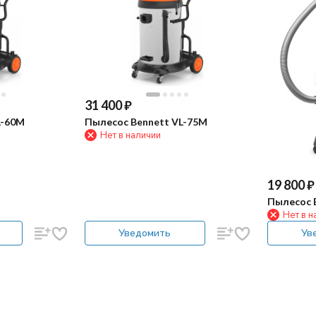
31 400
₽
L-60M
Пылесос Bennett VL-75M
Нет в наличии
19 800
₽
Пылесос 
Нет в н
Уведомить
Ув