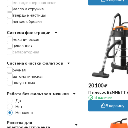
Viper
мелкодисперсная пыль
STAR
масло и стружка
EVOLine
твердые частицы
SuperClean
легкие обрезки
Vostok
Система фильтрации
Chancee
механическая
Zero
циклонная
VinnerMyer
сепараторная
Система очистки фильтров
ручная
автоматическая
полуавтомат
20 100
₽
Пылесос BENNETT 
Работа без фильтров-мешков
В наличии
Да
В корзину
Нет
Неважно
Розетка для
электроинструмента