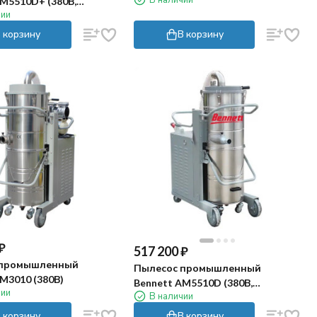
M5510D+ (380В,
чии
ка)
 корзину
В корзину
₽
517 200
₽
 промышленный
Пылесос промышленный
M3010 (380В)
Bennett AM5510D (380В,
чии
В наличии
ручн.очистка)
 корзину
В корзину