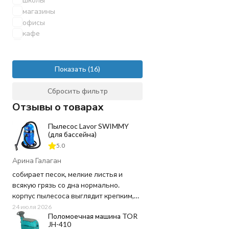
магазины
офисы
кафе
рестораны
гостиницы
бассейны
Показать
автосервисы
автомойки
Сбросить фильтр
гаражи
Отзывы о товарах
клининг
для ковров
Пылесос Lavor SWIMMY
(для бассейна)
больницы
спортзалы
5.0
промышленность
Арина Галаган
производственные помещения
собирает песок, мелкие листья и
заводы
всякую грязь со дна нормально.
складские комплексы
корпус пылесоса выглядит крепким,
гипермаркеты
пластик не "хлипкий", а шланг
24 июля 2026
торговые центры
Поломоечная машина TOR
достаточно длинный, не пришлось
паркинги
JH-410
ничего докупать. Используем для