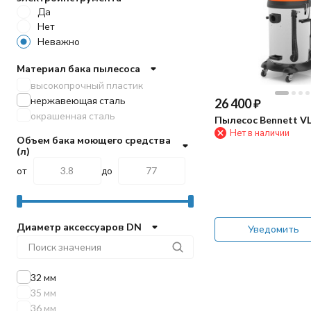
Да
Нет
Неважно
Материал бака пылесоса
высокопрочный пластик
нержавеющая сталь
26 400
₽
окрашенная сталь
Пылесос Bennett V
Нет в наличии
Объем бака моющего средства
(л)
от
до
Диаметр аксессуаров DN
Уведомить
32 мм
35 мм
36 мм