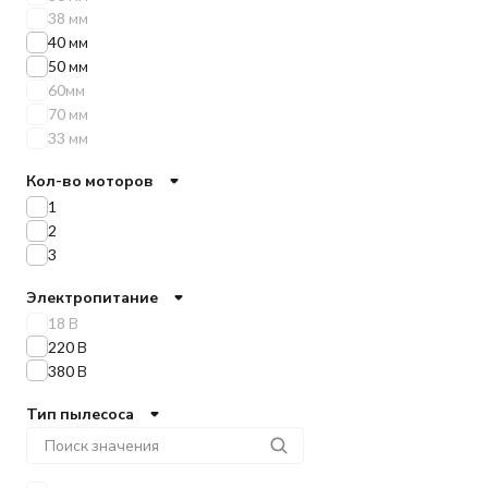
38 мм
40 мм
50 мм
60мм
70 мм
33 мм
Кол-во моторов
1
2
3
Электропитание
18 В
220 В
380 В
Тип пылесоса