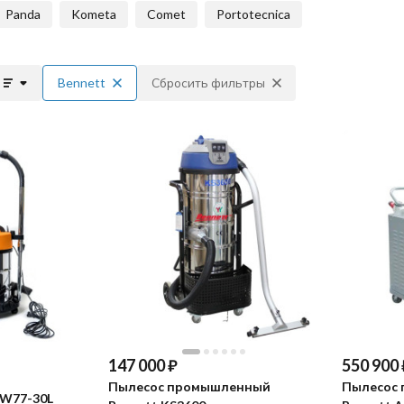
Panda
Kometa
Comet
Portotecnica
Bennett
Сбросить фильтры
147 000
₽
550 900
Пылесос промышленный
Пылесос
LW77-30L