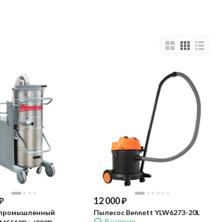
₽
12 000
₽
 промышленный
Пылесос Bennett YLW6273-20L
В наличии