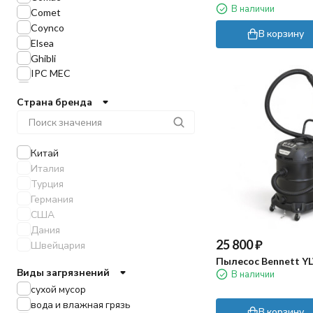
В наличии
Comet
Coynco
В корзину
Elsea
Ghibli
IPC MEC
KEDI
Страна бренда
Karcher
Kometa
Lavor
Nilfisk
Китай
Nilfisk-Alto
Италия
Panda
Турция
Panda XP
Германия
Portotecnica
США
Sprintus
Дания
Starmix
25 800
₽
Швейцария
TOR
Пылесос Bennett Y
Виды загрязнений
Tennant
В наличии
Tornado
сухой мусор
Truvox
вода и влажная грязь
В корзину