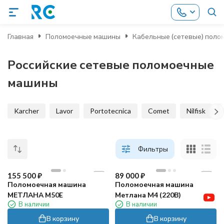
Главная
Поломоечные машины
Кабельные (сетевые) пол
Российские сетевые поломоечные
машины
Karcher
Lavor
Portotecnica
Comet
Nilfisk
Фильтры
155 500
₽
89 000
₽
Поломоечная машина
Поломоечная машина
МЕТЛАНА М50E
Метлана M4 (220В)
В наличии
В наличии
В корзину
В корзину