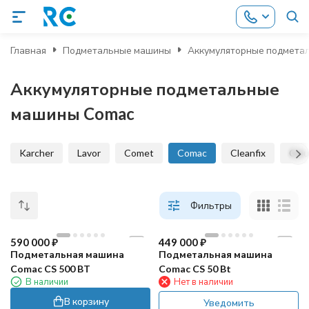
Главная
Подметальные машины
Аккумуляторные подмета
Аккумуляторные подметальные
машины Comac
Karcher
Lavor
Comet
Comac
Cleanfix
Col
Фильтры
590 000
₽
449 000
₽
Подметальная машина
Подметальная машина
Comac CS 500 BT
Comac CS 50 Bt
В наличии
Нет в наличии
В корзину
Уведомить