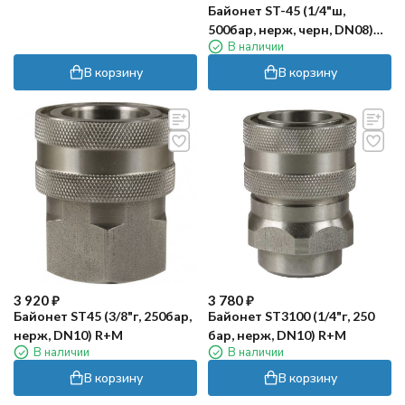
Байонет ST-45 (1/4"ш,
500бар, нерж, черн, DN08)
В наличии
R+M
В корзину
В корзину
3 920
₽
3 780
₽
Байонет ST45 (3/8"г, 250бар,
Байонет ST3100 (1/4"г, 250
нерж, DN10) R+M
бар, нерж, DN10) R+M
В наличии
В наличии
В корзину
В корзину