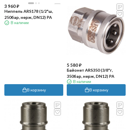
3 960
₽
Ниппель ARS178 (1/2"ш,
250бар, нерж, DN12) PA
В наличии
5 580
₽
Байонет ARS350 (3/8"г,
350бар, нерж, DN12) PA
В наличии
В корзину
В корзину