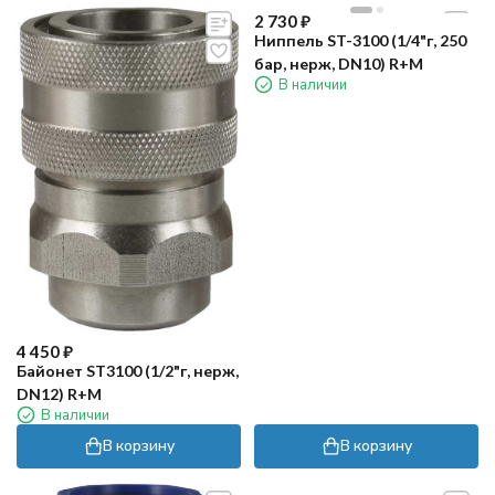
2 730
₽
Ниппель ST-3100 (1/4"г, 250
бар, нерж, DN10) R+M
В наличии
4 450
₽
Байонет ST3100 (1/2"г, нерж,
DN12) R+M
В наличии
В корзину
В корзину