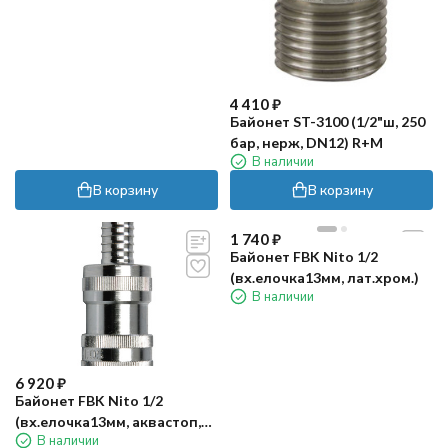
4 410
₽
Байонет ST-3100 (1/2"ш, 250
бар, нерж, DN12) R+M
В наличии
В корзину
В корзину
1 740
₽
Байонет FBK Nito 1/2
(вх.елочка13мм, лат.хром.)
В наличии
6 920
₽
Байонет FBK Nito 1/2
(вх.елочка13мм, аквастоп,
В наличии
лат.хром.)