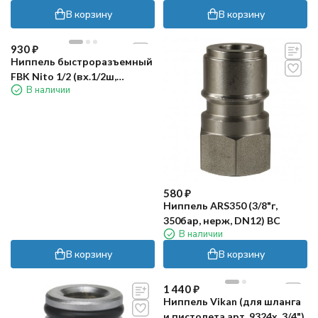
В корзину
В корзину
930
₽
Ниппель быстроразъемный
FBK Nito 1/2 (вх.1/2ш,
В наличии
лат.хром.)
580
₽
Ниппель ARS350 (3/8"г,
350бар, нерж, DN12) BC
В наличии
В корзину
В корзину
1 440
₽
Ниппель Vikan (для шланга
и пистолета арт. 9324x, 3/4")