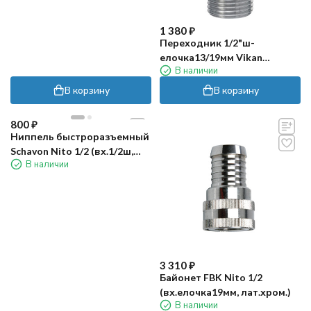
1 380
₽
Переходник 1/2"ш-
елочка13/19мм Vikan
В наличии
(лат.хром.)
В корзину
В корзину
800
₽
Ниппель быстроразъемный
Schavon Nito 1/2 (вх.1/2ш,
В наличии
лат.хром.)
3 310
₽
Байонет FBK Nito 1/2
(вх.елочка19мм, лат.хром.)
В наличии