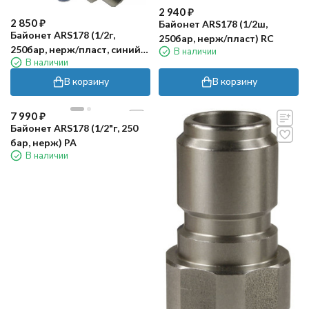
2 940
₽
2 850
₽
Байонет ARS178 (1/2ш,
Байонет ARS178 (1/2г,
250бар, нерж/пласт) RC
250бар, нерж/пласт, синий)
В наличии
В наличии
RC
В корзину
В корзину
7 990
₽
Байонет ARS178 (1/2"г, 250
бар, нерж) PA
В наличии