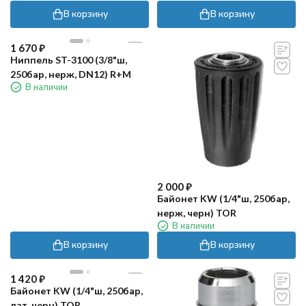
В корзину
В корзину
1 670
₽
Ниппель ST-3100 (3/8"ш,
250бар, нерж, DN12) R+M
В наличии
2 000
₽
Байонет KW (1/4"ш, 250бар,
нерж, черн) TOR
В наличии
В корзину
В корзину
1 420
₽
Байонет KW (1/4"ш, 250бар,
лат, черн) TOR