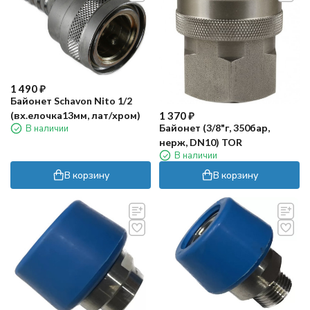
1 490
₽
Байонет Schavon Nito 1/2
1 370
₽
(вх.елочка13мм, лат/хром)
Байонет (3/8"г, 350бар,
В наличии
нерж, DN10) TOR
В наличии
В корзину
В корзину