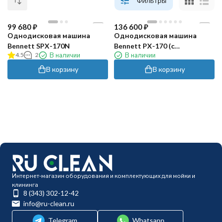
Фильтры
99 680
₽
136 600
₽
Однодисковая машина
Однодисковая машина
Bennett SPX-170N
Bennett PX-170 (с
4.5
2
В наличии
В наличии
утяжелителями)
В корзину
В корзину
Интернет-магазин оборудования и комплектующих для мойки и
клининга
8 (343) 302-12-42
info@ru-clean.ru
Telegram
Whatsapp