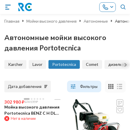
Главная
Мойки высокого давления
Автономные
Автоном
Автономные мойки высокого
давления Portotecnica
Karcher
Lavor
Portotecnica
Comet
дизельные
Дата добавления
Фильтры
302 980
₽
374 130
₽
Мойка высокого давления
Portotecnica BENZ C H DL
Нет в наличии
2515 PiP