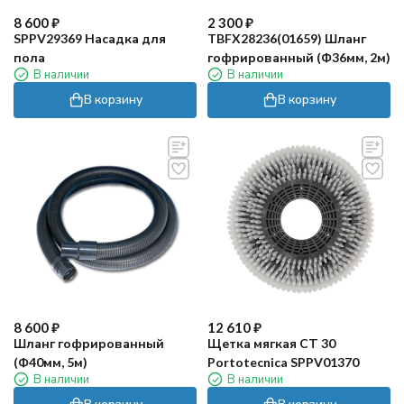
8 600
₽
2 300
₽
SPPV29369 Насадка для
TBFX28236(01659) Шланг
пола
гофрированный (Ф36мм, 2м)
В наличии
В наличии
В корзину
В корзину
8 600
₽
12 610
₽
Шланг гофрированный
Щетка мягкая СТ 30
(Ф40мм, 5м)
Portotecnica SPPV01370
В наличии
В наличии
В корзину
В корзину