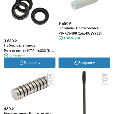
9 650
₽
Поршень Portotecnica
PIVR76498 (16х49, W928)
В наличии
3 630
₽
Набор сальников
Portotecnica KTRI46033 (KIT
В наличии
159)
В корзину
В корзину
460
₽
Ремкомплект Portotecnica