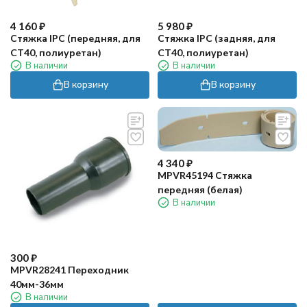
4 160
₽
5 980
₽
Стяжка IPC (передняя, для
Стяжка IPC (задняя, для
CT40, полиуретан)
CT40, полиуретан)
В наличии
В наличии
В корзину
В корзину
4 340
₽
MPVR45194 Стяжка
передняя (белая)
В наличии
300
₽
MPVR28241 Переходник
40мм-36мм
В наличии