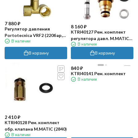
7 880
₽
8 160
₽
Регулятор давления
KTRI40127 Рем. комплект
Portotecnica VRF2 (220бар,
регулятора давл. M.MATIC
В наличии
30л/мин, 1/2"г-3/8"г, X:4.5,
В наличии
(2840)
Y:55)
В корзину
В корзину
840
₽
KTRI40141 Рем. комплект
В наличии
2 410
₽
KTRI40128 Рем. комплект
обр. клапана M.MATIC (2840)
В наличии