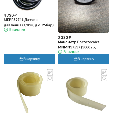
4 730
₽
MEPF39741 Датчик
давления (1/8"ш, д.о. 25бар)
В наличии
2 330
₽
Манометр Portotecnica
MNMN37537 (300бар,
В наличии
1/8"внеш, вход сзади,
пласт)
В корзину
В корзину