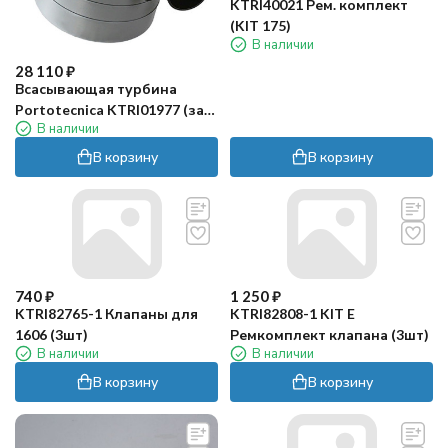
KTRI40021 Рем. комплект
(KIT 175)
В наличии
28 110
₽
Всасывающая турбина
Portotecnica KTRI01977 (зам.
В наличии
для MOMO00184)
В корзину
В корзину
740
₽
1 250
₽
KTRI82765-1 Клапаны для
KTRI82808-1 KIT E
1606 (3шт)
Ремкомплект клапана (3шт)
В наличии
В наличии
В корзину
В корзину