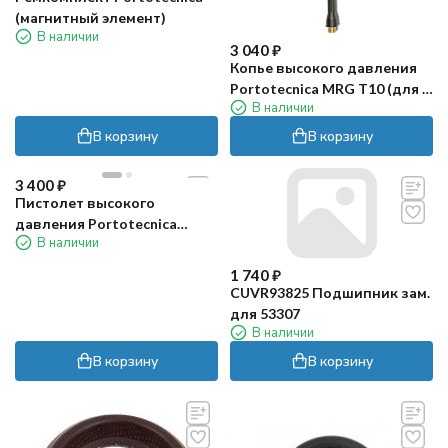
(магнитный элемент)
В наличии
3 040
₽
Копье высокого давления
Portotecnica MRG T10 (для G
В наличии
150X)
В корзину
В корзину
3 400
₽
Пистолет высокого
давления Portotecnica
В наличии
IPIP93803
1 740
₽
CUVR93825 Подшипник зам.
для 53307
В наличии
В корзину
В корзину