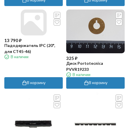
13 790
₽
Падодержатель IPC (20",
для CT45-46)
В наличии
325
₽
Диск Portotecnica
PVVR19233
В наличии
В корзину
В корзину