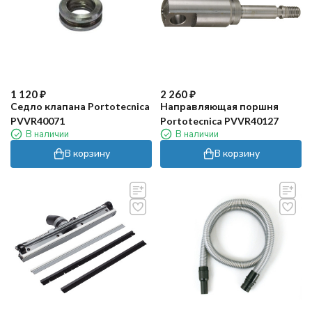
1 120
₽
2 260
₽
Седло клапана Portotecnica
Направляющая поршня
PVVR40071
Portotecnica PVVR40127
В наличии
В наличии
В корзину
В корзину