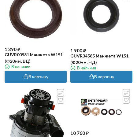
1 390
₽
1 900
₽
GUVR00981 Манжета W151
GUVR34585 Манжета W151
(Ф20мм, ВД)
(Ф20мм, НД)
В наличии
В наличии
В корзину
В корзину
10 760
₽